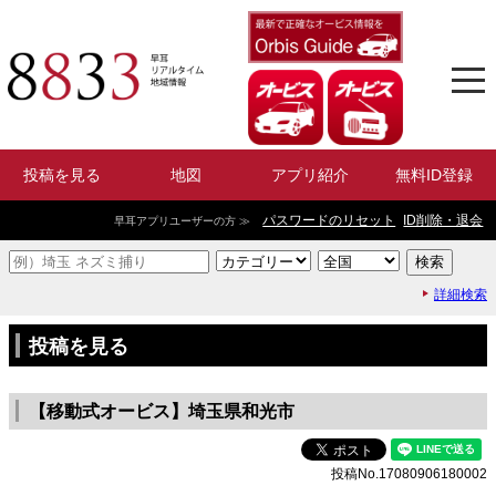
投稿を見る
地図
アプリ紹介
無料ID登録
パスワードのリセット
ID削除・退会
早耳アプリユーザーの方 ≫
詳細検索
投稿を見る
【移動式オービス】埼玉県和光市
投稿No.17080906180002