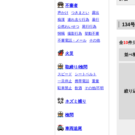
不審者
声かけ
つきまとい
露出
痴漢
連れ去り行為
暴行
134
公然わいせつ
尾行行為
恫喝
撮影行為
挙動不審
不審電話・メール
その他
全
10
件
火災
並べ
取締り/検問
スピード
シートベルト
一旦停止
携帯電話
重量
駐車禁止
飲酒
その他/不明
絞り
ネズミ捕り
検問
車両追尾