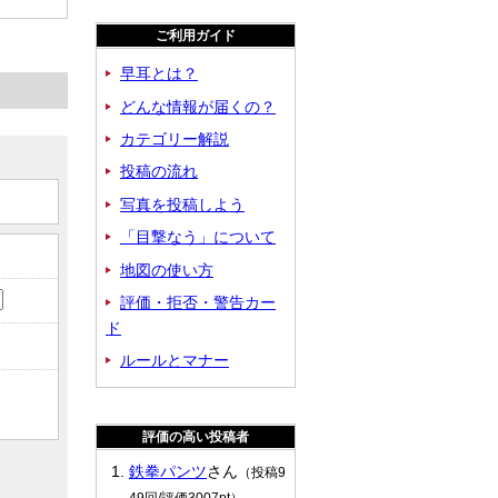
ご利用ガイド
早耳とは？
どんな情報が届くの？
カテゴリー解説
投稿の流れ
写真を投稿しよう
「目撃なう」について
地図の使い方
評価・拒否・警告カー
ド
ルールとマナー
評価の高い投稿者
鉄拳パンツ
さん
（投稿9
49回/評価3007pt）