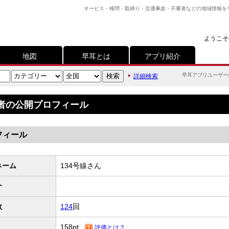
オービス・検問・取締り・交通事故・不審者などの地域情報を
ようこそ
地図
早耳とは
アプリ紹介
早耳アプリユーザー
詳細検索
者の公開プロフィール
フィール
ネーム
134号線さん
介
数
124
回
158pt.
評価とは？