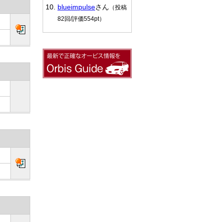
blueimpulse
さん
（投稿
82回/評価554pt）