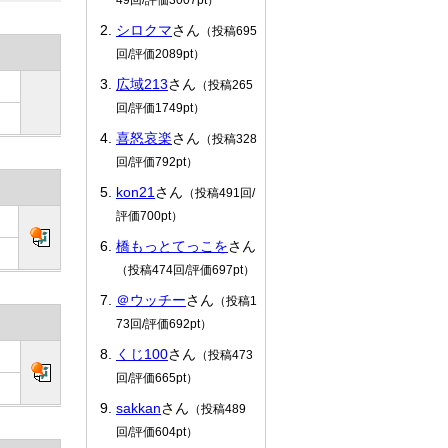
シロクマ
さん
（投稿695
回/評価2089pt）
広域213
さん
（投稿265
回/評価1749pt）
喜怒哀楽
さん
（投稿328
回/評価792pt）
kon21
さん
（投稿491回/
評価700pt）
橋もっとてっこを
さん
（投稿474回/評価697pt）
＠ウッチー
さん
（投稿1
73回/評価692pt）
くじ100
さん
（投稿473
回/評価665pt）
sakkan
さん
（投稿489
回/評価604pt）