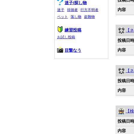
迷子/探し物
内容
迷子
徘徊者
行方不明者
ペット
落し物
盗難物
練習投稿
【ネ
お試し投稿
投稿日
内容
目撃なう
【ネ
投稿日
内容
【検
投稿日
内容