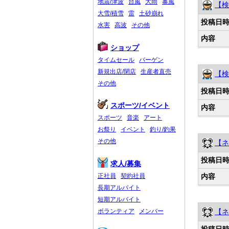
地震/津波
台風
大雨
暴風
【検
大雪/積雪
雷
土砂崩れ
投稿日
水害
高波
その他
内容
ショップ
タイムセール
バーゲン
新規出店/閉店
生産者直売
【検
その他
投稿日
スポーツ/イベント
内容
スポーツ
音楽
アート
お祭り
イベント
釣り/釣果
その他
【ネ
投稿日
求人/募集
内容
正社員
契約社員
長期アルバイト
短期アルバイト
【ネ
ボランティア
メンバー
投稿日