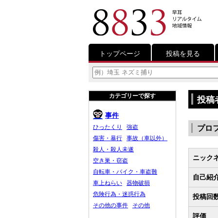
トップページ
投稿を見る
カテゴリーで探す
投稿
事件
ひったくり
強盗
プロ
傷害・暴行
事故（車以外）
殺人・殺人未遂
ニック
空き巣・窃盗
自転車・バイク・車盗難
自己紹
車上ねらい
器物破損
危険行為・迷惑行為
投稿回
その他の事件
その他
評価