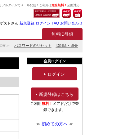
リアルタイムでメール配信！ご利用は
完全無料！
全国対応！
ゲスト
さん
新規登録
ログイン
FAQ
お問い合わせ
無料ID登録
パスワードのリセット
ID削除・退会
の方 ≫
会員ログイン
ログイン
新規登録はこちら
ご利用
無料！
メアドだけで登
録できます。
≫
初めての方へ
≪