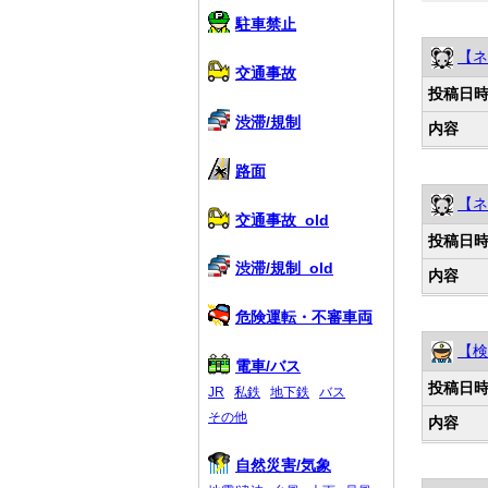
駐車禁止
【ネ
交通事故
投稿日
渋滞/規制
内容
路面
【ネ
交通事故_old
投稿日
渋滞/規制_old
内容
危険運転・不審車両
【検
電車/バス
投稿日
JR
私鉄
地下鉄
バス
その他
内容
自然災害/気象