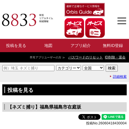
投稿を見る
地図
アプリ紹介
無料ID登録
パスワードのリセット
ID削除・退会
早耳アプリユーザーの方 ≫
詳細検索
投稿を見る
【ネズミ捕り】福島県福島市在庭坂
投稿No.26060418430004