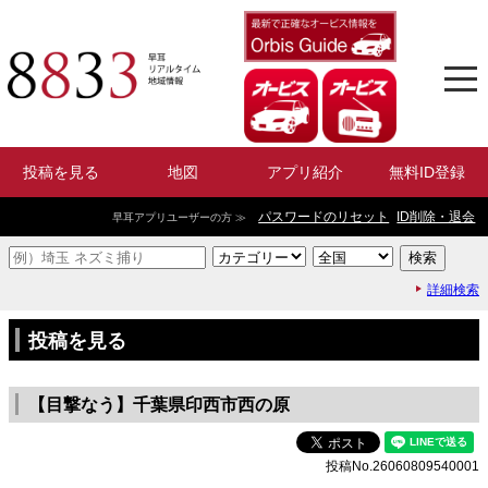
投稿を見る
地図
アプリ紹介
無料ID登録
パスワードのリセット
ID削除・退会
早耳アプリユーザーの方 ≫
詳細検索
投稿を見る
【目撃なう】千葉県印西市西の原
投稿No.26060809540001