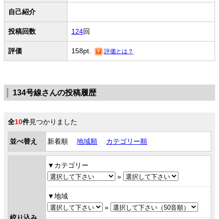
自己紹介
投稿回数
124
回
評価
158pt.
評価とは？
134号線さんの投稿履歴
全
10
件
見つかりました
並べ替え
新着順
地域順
カテゴリー順
カテゴリー
»
地域
»
絞り込み